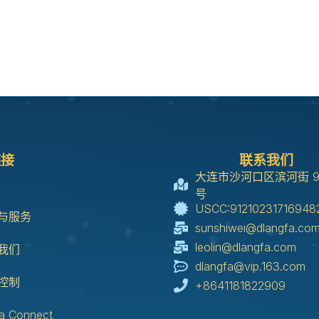
链接
联系我们
大连市沙河口区滨河街 98b
号
USCC:91210231716948
与服务
sunshiwei@dlangfa.co
leolin@dlangfa.com
我们
dlangfa@vip.163.com
控制
+8641181822909
a Connect