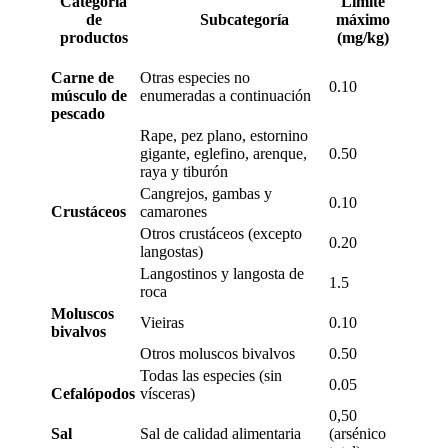
Categoría
Límite
de
Subcategoría
máximo
productos
(mg/kg)
Carne de
Otras especies no
0.10
músculo de
enumeradas a continuación
pescado
Rape, pez plano, estornino
gigante, eglefino, arenque,
0.50
raya y tiburón
Cangrejos, gambas y
0.10
Crustáceos
camarones
Otros crustáceos (excepto
0.20
langostas)
Langostinos y langosta de
1.5
roca
Moluscos
Vieiras
0.10
bivalvos
Otros moluscos bivalvos
0.50
Todas las especies (sin
0.05
Cefalópodos
vísceras)
0,50
Sal
Sal de calidad alimentaria
(arsénico