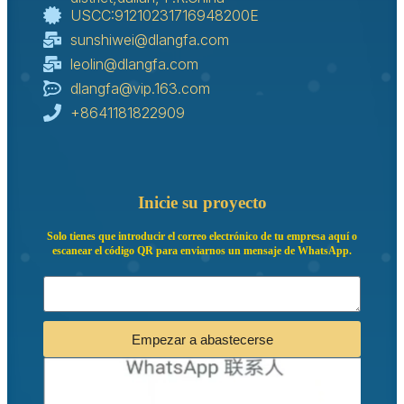
USCC:91210231716948200E
sunshiwei@dlangfa.com
leolin@dlangfa.com
dlangfa@vip.163.com
+8641181822909
Inicie su proyecto
Solo tienes que introducir el correo electrónico de tu empresa aquí o
escanear el código QR para enviarnos un mensaje de WhatsApp.
Empezar a abastecerse